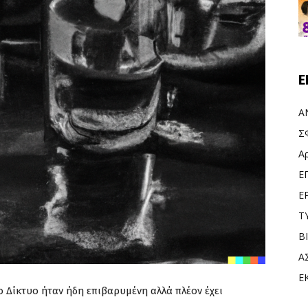
Ε
Α
Σ
Α
Ε
Ε
Τ
Β
Α
Ε
 Δίκτυο ήταν ήδη επιβαρυμένη αλλά πλέον έχει