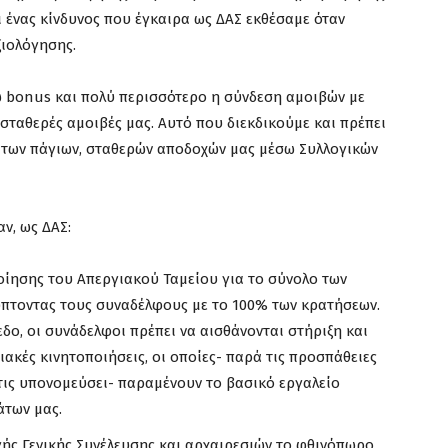
ι ένας κίνδυνος που έγκαιρα ως ΔΑΣ εκθέσαμε όταν
ιολόγησης.
σω bonus και πολύ περισσότερο η σύνδεση αμοιβών με
σταθερές αμοιβές μας. Αυτό που διεκδικούμε και πρέπει
η των πάγιων, σταθερών αποδοχών μας μέσω Συλλογικών
ν, ως ΔΑΣ:
ίησης του Απεργιακού Ταμείου για το σύνολο των
ύπτοντας τους συναδέλφους με το 100% των κρατήσεων.
δο, οι συνάδελφοι πρέπει να αισθάνονται στήριξη και
ιακές κινητοποιήσεις, οι οποίες- παρά τις προσπάθειες
τις υπονομεύσει- παραμένουν το βασικό εργαλείο
άτων μας.
ής Γενικής Συνέλευσης και αρχαιρεσιών το φθινόπωρο,