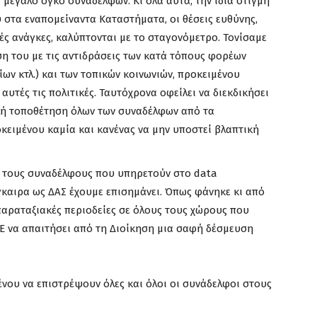
 μεγάλο όγκο συναδέλφων. Κι όλα αυτά, την ίδια στιγμή
στα εναπομείναντα Καταστήματα, οι θέσεις ευθύνης,
ς ανάγκες, καλύπτονται με το σταγονόμετρο. Τονίσαμε
ση του με τις αντιδράσεις των κατά τόπους φορέων
ων κτλ.) και των τοπικών κοινωνιών, προκειμένου
αυτές τις πολιτικές. Ταυτόχρονα οφείλει να διεκδικήσει
λή τοποθέτηση όλων των συναδέλφων από τα
κειμένου καμία και κανένας να μην υποστεί βλαπτική
α τους συναδέλφους που υπηρετούν στο data
γκαιρα ως ΔΑΣ έχουμε επισημάνει. Όπως φάνηκε κι από
παραταξιακές περιοδείες σε όλους τους χώρους που
ΕΤΕ να απαιτήσει από τη Διοίκηση μια σαφή δέσμευση
ένου να επιστρέψουν όλες και όλοι οι συνάδελφοι στους