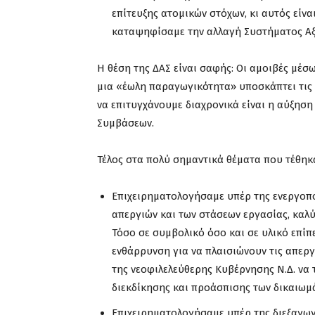
επίτευξης ατομικών στόχων, κι αυτός είνα
καταψηφίσαμε την αλλαγή Συστήματος Αξ
Η θέση της ΔΑΣ είναι σαφής: Οι αμοιβές μέ
μια «έωλη παραγωγικότητα» υποσκάπτει τις 
να επιτυγχάνουμε διαχρονικά είναι η αύξησ
Συμβάσεων.
Τέλος στα πολύ σημαντικά θέματα που τέθηκα
Επιχειρηματολογήσαμε υπέρ της ενεργοπο
απεργιών και των στάσεων εργασίας, καλ
Τόσο σε συμβολικό όσο και σε υλικό επίπε
ενθάρρυνση για να πλαισιώνουν τις απεργ
της νεοφιλελεύθερης Κυβέρνησης Ν.Δ. να 
διεκδίκησης και προάσπισης των δικαιωμ
Επιχειρηματολογήσαμε υπέρ της διεξαγωγ