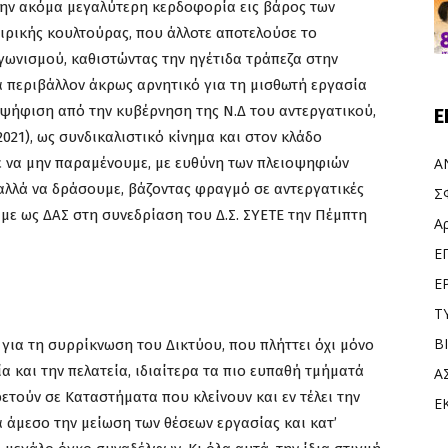
την ακόμα μεγαλύτερη κερδοφορία εις βάρος των
ιρικής κουλτούρας, που άλλοτε αποτελούσε το
γωνισμού, καθιστώντας την ηγέτιδα τράπεζα στην
να περιβάλλον άκρως αρνητικό για τη μισθωτή εργασία
ην ψήφιση από την κυβέρνηση της Ν.Δ του αντεργατικού,
Ε
21), ως συνδικαλιστικό κίνημα και στον κλάδο
ε να μην παραμένουμε, με ευθύνη των πλειοψηφιών
Α
αλλά να δράσουμε, βάζοντας φραγμό σε αντεργατικές
Σ
με ως ΔΑΣ στη συνεδρίαση του Δ.Σ. ΣΥΕΤΕ την Πέμπτη
Α
Ε
Ε
Τ
Β
 για τη συρρίκνωση του Δικτύου, που πλήττει όχι μόνο
ία και την πελατεία, ιδιαίτερα τα πιο ευπαθή τμήματά
Α
ετούν σε Καταστήματα που κλείνουν και εν τέλει την
Ε
α άμεσο την μείωση των θέσεων εργασίας και κατ’