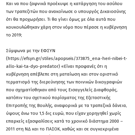
Και να που ξαφνικά προέκυψε η κατάργηση του ασύλου
των τραπεζιτών που ανακοίνωσε ο υπουργός Δικαιοσύνης
ότι θα προχωρήσει. Τι θα γίνει όμως με όλα αυτά που
κουκουλώθηκαν χάρη στον νόμο που πέρασε η κυβέρνηση
το 2019;
Σύμφωνα με την ΕΦΣΥΝ
(https://efsyn.gr/stiles/apopseis/373875_ena-heri-nibei-t-
allo-kai-ta-dyo-predator) «Είναι προφανές ότι η
κυβέρνηση απέβλεπε στη ματαίωση και στον οριστικό
τερματισμό της διερεύνησης των ποινικών δικογραφιών
που σχηματίσθηκαν από τους Εισαγγελείς Διαφθοράς,
κατόπιν του σχετικού πορίσματος της Εξεταστικής
Επιτροπής της Βουλής, αναφορικά με τα τραπεζικά δάνεια,
ύψους άνω του 1,5 δις ευρώ, που είχαν χορηγηθεί χωρίς
επαρκείς εξασφαλίσεις κατά το χρονικό διάστημα 2000 –
2011 στη ΝΔ και το ΠΑΣΟΚ, καθώς και σε συγκεκριμένα