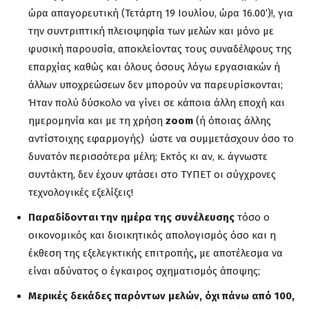
ώρα απαγορευτική (Τετάρτη 19 Ιουλίου, ώρα 16.00’)!, για
την συντριπτική πλειοψηφία των μελών και μόνο με
φυσική παρουσία, αποκλείοντας τους συναδέλφους της
επαρχίας καθώς και όλους όσους λόγω εργασιακών ή
άλλων υποχρεώσεων δεν μπορούν να παρευρίσκονται;
Ήταν πολύ δύσκολο να γίνει σε κάποια άλλη εποχή και
ημερομηνία και με τη χρήση
zoom
(ή όποιας άλλης
αντίστοιχης εφαρμογής) ώστε να συμμετάσχουν όσο το
δυνατόν περισσότερα μέλη; Εκτός κι αν, κ. άγνωστε
συντάκτη, δεν έχουν φτάσει στο ΤΥΠΕΤ οι σύγχρονες
τεχνολογικές εξελίξεις!
Παραδίδονται την ημέρα της συνέλευσης
τόσο ο
οικονομικός και διοικητικός απολογισμός όσο και η
έκθεση της εξελεγκτικής επιτροπής
,
με αποτέλεσμα να
είναι αδύνατος ο έγκαιρος σχηματισμός άποψης;
Μερικές δεκάδες παρόντων μελών, όχι πάνω από 100,