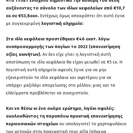
«το ΤΥΠΕΤ ενίσχυσε σημαντικά την καθαρή του θέση
αυξάνοντας το σύνολο των ιδίων κεφαλαίων από €10,7
εκ σε €53,8εκ».
Εντέχνως όμως αποκρύπτει ότι αυτό έγινε
με συγκεκριμένη
λογιστική αλχημεία:
Στα ιδία κεφάλαια προστέθηκαν €46 εκατ. λόγω
αναπροσαρμογής των παγίων το 2022 (επανεκτίμηση
αξίας ακινήτων).
Αν δεν είχε γίνει η λογιστική αυτή
αποτύπωση τα ιδία κεφάλαια θα είχαν μειωθεί σε €5 εκ. Η
λογιστική αυτή αλχημεία αφενός έγινε για να μην
εξανεμιστούν τα ιδία κεφάλαια και αφετέρου για να
υπάρχει μαξιλάρι απομείωσης στο μέλλον, μιας και τα
ελλείμματα προβλέπεται να συνεχιστούν.
Και να θέσω κι ένα ακόμα ερώτημα,
λιγάκι αφελές
:
ακολουθώντας τη παραπάνω πρακτική επανεκτίμησης
περιουσιακών στοιχείων
αν υπολογιστεί το χαρτοφυλάκιο
των μετοχών στην πραγματική τους αξία (σήμερα