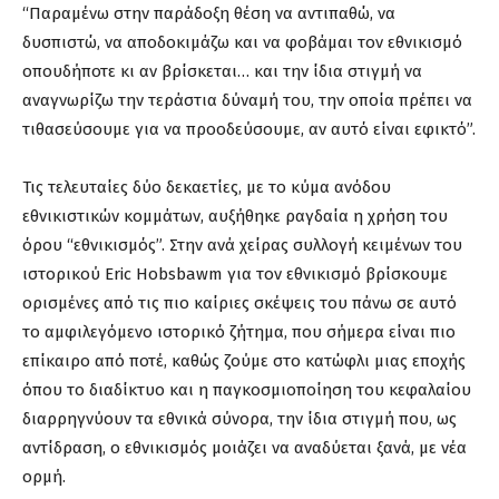
“Παραμένω στην παράδοξη θέση να αντιπαθώ, να
δυσπιστώ, να αποδοκιμάζω και να φοβάμαι τον εθνικισμό
οπουδήποτε κι αν βρίσκεται… και την ίδια στιγμή να
αναγνωρίζω την τεράστια δύναμή του, την οποία πρέπει να
τιθασεύσουμε για να προοδεύσουμε, αν αυτό είναι εφικτό”.
Τις τελευταίες δύο δεκαετίες, με το κύμα ανόδου
εθνικιστικών κομμάτων, αυξήθηκε ραγδαία η χρήση του
όρου “εθνικισμός”. Στην ανά χείρας συλλογή κειμένων του
ιστορικού Eric Hobsbawm για τον εθνικισμό βρίσκουμε
ορισμένες από τις πιο καίριες σκέψεις του πάνω σε αυτό
το αμφιλεγόμενο ιστορικό ζήτημα, που σήμερα είναι πιο
επίκαιρο από ποτέ, καθώς ζούμε στο κατώφλι μιας εποχής
όπου το διαδίκτυο και η παγκοσμιοποίηση του κεφαλαίου
διαρρηγνύουν τα εθνικά σύνορα, την ίδια στιγμή που, ως
αντίδραση, ο εθνικισμός μοιάζει να αναδύεται ξανά, με νέα
ορμή.