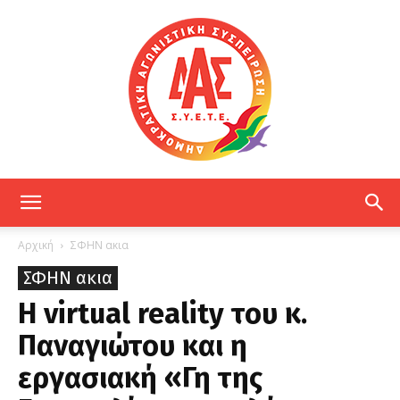
ΔΑΣ
Αρχική
ΣΦΗΝ ακια
ΣΦΗΝ ακια
ΕΤΕ
Η virtual reality του κ.
Παναγιώτου και η
εργασιακή «Γη της