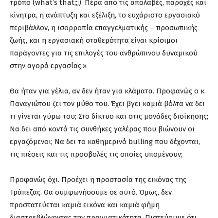
τρόπο (what’s that;;;). Πέρα από τις απολαβές, παροχές και
κίνητρα, η ανάπτυξη και εξέλιξη, το ευχάριστο εργασιακό
περιβάλλον, η ισορροπία επαγγελματικής – προσωπικής
ζωής, και η εργασιακή σταθερότητα είναι κρίσιμοι
παράγοντες για τις επιλογές του ανθρώπινου δυναμικού
στην αγορά εργασίας.»
Θα ήταν για γέλια, αν δεν ήταν για κλάματα. Προφανώς ο κ.
Παναγιώτου ζει τον μύθο του. Έχει βγει καμιά βόλτα να δει
τι γίνεται γύρω του; Στο δίκτυο και στις μονάδες διοίκησης;
Να δει από κοντά τις συνθήκες γαλέρας που βιώνουν οι
εργαζόμενοι; Να δει το καθημερινό bulling που δέχονται,
τις πιέσεις και τις προσβολές τις οποίες υπομένουν;
Προφανώς όχι. Προέχει η προστασία της εικόνας της
Τράπεζας. Θα συμφωνήσουμε σε αυτό. Όμως, δεν
προστατεύεται καμιά εικόνα και καμιά φήμη
διαστρεβλώνοντας την πραγματικότητα. Πιστεύουμε ότι