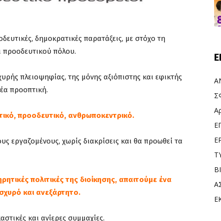
οδευτικές, δημοκρατικές παρατάξεις, με στόχο τη
ι προοδευτικού πόλου.
Ε
χυρής πλειοψηφίας, της μόνης αξιόπιστης και εφικτής
Α
νέα προοπτική.
Σ
Α
ητικό, προοδευτικό, ανθρωποκεντρικό.
Ε
Ε
ς εργαζομένους, χωρίς διακρίσεις και θα προωθεί τα
Τ
Β
ρητικές πολιτικές της διοίκησης, απαιτούμε ένα
Α
σχυρό και ανεξάρτητο.
Ε
στικές και ανίερες συμμαχίες.