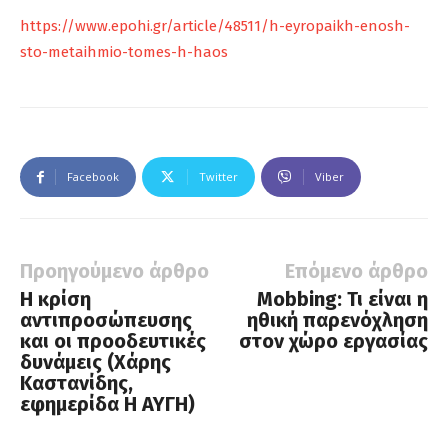
https://www.epohi.gr/article/48511/h-eyropaikh-enosh-
sto-metaihmio-tomes-h-haos
Facebook
Twitter
Viber
Προηγούμενο άρθρο
Επόμενο άρθρο
Η κρίση
Mobbing: Τι είναι η
αντιπροσώπευσης
ηθική παρενόχληση
και οι προοδευτικές
στον χώρο εργασίας
δυνάμεις (Χάρης
Καστανίδης,
εφημερίδα Η ΑΥΓΗ)