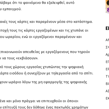
λάβαμε ότι το φαινόμενο θα εξαλειφθεί, αυτό
υ εμπαιγμού.
ιακές τους κάρτες και παραμένουν μέσα στο κατάστημα.
Ε
τοχή τους τις κάρτες εργαζομένων και τις χτυπάνε οι
 του ωραρίου, ενώ οι εργαζόμενοι παραμένουν και
Α
Σ
 επικοινωνούν απευθείας με εργαζόμενους που τηρούν
Α
ι να τους «εκβιάσουν».
Ε
 από τους χώρους εργασίας χτυπώντας την ψηφιακή
Ε
κάρτα εισόδου ή συνεχίζουν με τηλεργασία από το σπίτι.
Τ
 έχουν ωράριο λόγω της μη εφαρμογής της ψηφιακής
Β
Α
Ε
α και μόνο πράγμα: να επιτευχθούν οι όποιοι
την επίτευξή τους δεν δόθηκε ένας πακτωλός χρημάτων