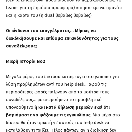
(δεν τα έπιασα όλα, προσπαθούσα να παρακολουθήσω το
teams για τη δημόσια προσφορά) και μου έμεινε αμανάτι
και η κάρτα του (η dual βεβαίως βεβαίως).
Οι κίνδυνοι του επαγγέλματος…
Μήπως να
διεκδικήσουμε και επίδομα επικινδυνότητας για τους
συναδέλφους;
Μικρή Ιστορία Νο2
Μεγάλο μέρος του δικτύου καταφεύγει στο yammer για
λύση προβλημάτων αντί του help desk… αφού τις
περισσότερες φορές παίρνουν από τα μούτρα τους
συναδέλφους… με αιωρούμενο το προσβλητικό
υπονοούμενο
ή και κατά δήλωση μερικών εκεί ότι
βαριόμαστε να ψάξουμε τις εγκυκλίους
. Μια μέρα στο
δίκτυο θα ήταν αρκετή γι’ αυτούς του help desk να
καταλάβουν τι παίζει. Τέλος πάντων, αν η διοίκηση δεν