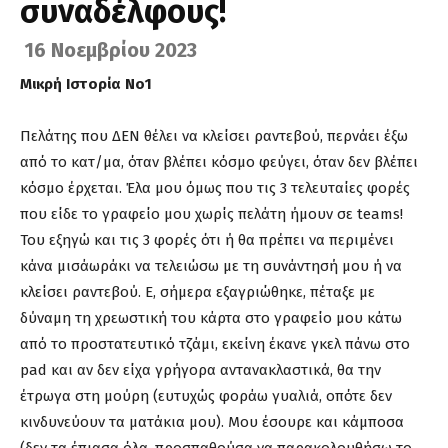
συναδέλφους!
16 Νοεμβρίου 2023
Μικρή Ιστορία Νο1
Πελάτης που ΔΕΝ θέλει να κλείσει ραντεβού, περνάει έξω
από το κατ/μα, όταν βλέπει κόσμο φεύγει, όταν δεν βλέπει
κόσμο έρχεται. Έλα μου όμως που τις 3 τελευταίες φορές
που είδε το γραφείο μου χωρίς πελάτη ήμουν σε teams!
Του εξηγώ και τις 3 φορές ότι ή θα πρέπει να περιμένει
κάνα μισάωράκι να τελειώσω με τη συνάντησή μου ή να
κλείσει ραντεβού. Ε, σήμερα εξαγριώθηκε, πέταξε με
δύναμη τη χρεωστική του κάρτα στο γραφείο μου κάτω
από το προστατευτικό τζάμι, εκείνη έκανε γκελ πάνω στο
pad και αν δεν είχα γρήγορα αντανακλαστικά, θα την
έτρωγα στη μούρη (ευτυχώς φοράω γυαλιά, οπότε δεν
κινδυνεύουν τα ματάκια μου). Μου έσουρε και κάμποσα