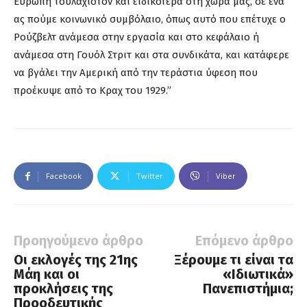
Ευρώπη τουλάχιστον και ειδικότερα στη χώρα μας, σε ένα
ας πούμε κοινωνικό συμβόλαιο, όπως αυτό που επέτυχε ο
Ρούζβελτ ανάμεσα στην εργασία και στο κεφάλαιο ή
ανάμεσα στη Γουόλ Στριτ και στα συνδικάτα, και κατάφερε
να βγάλει την Αμερική από την τεράστια ύφεση που
προέκυψε από το Κραχ του 1929.”
Facebook
Twitter
Viber
Προηγούμενο άρθρο
Επόμενο άρθρο
Οι εκλογές της 21ης
Ξέρουμε τι είναι τα
Μάη και οι
«Ιδιωτικά»
προκλήσεις της
Πανεπιστήμια;
Προοδευτικής