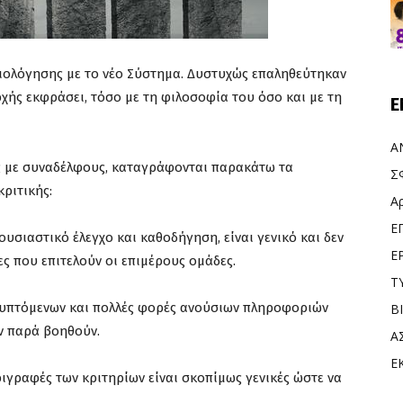
ξιολόγησης με το νέο Σύστημα. Δυστυχώς επαληθεύτηκαν
ρχής εκφράσει, τόσο με τη φιλοσοφία του όσο και με τη
Ε
Α
ες με συναδέλφους, καταγράφονται παρακάτω τα
Σ
ριτικής:
Α
Ε
υσιαστικό έλεγχο και καθοδήγηση, είναι γενικό και δεν
Ε
ίες που επιτελούν οι επιμέρους ομάδες.
Τ
λυπτόμενων και πολλές φορές ανούσιων πληροφοριών
Β
ν παρά βοηθούν.
Α
Ε
ριγραφές των κριτηρίων είναι σκοπίμως γενικές ώστε να