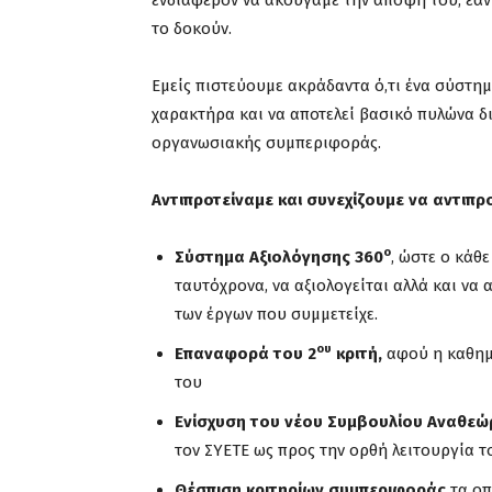
ενδιαφέρον να ακούγαμε την άποψη του, εάν 
το δοκούν.
Εμείς πιστεύουμε ακράδαντα ό,τι ένα σύστη
χαρακτήρα και να αποτελεί βασικό πυλώνα 
οργανωσιακής συμπεριφοράς.
Αντιπροτείναμε και συνεχίζουμε να αντιπρ
ο
Σύστημα Αξιολόγησης 360
, ώστε ο κάθε
ταυτόχρονα, να αξιολογείται αλλά και να
των έργων που συμμετείχε.
ου
Επαναφορά του 2
κριτή,
αφού η καθημε
του
Ενίσχυση του νέου Συμβουλίου Αναθεώ
τον ΣΥΕΤΕ ως προς την ορθή λειτουργία τ
Θέσπιση κριτηρίων συμπεριφοράς
τα οπ